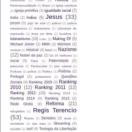
Filososofia
(1)
Fórum
(1)
Homossexualidade
(1)
Ibope
(1)
igreja ortodoxa
igualdade racial
(7)
igreja primitiva
(3)
(1)
Jesus
(33)
Indios
(5)
India
(2)
jocum
(3)
jogo de azar
(1)
judeus
(1)
judeus
messianicos
(1)
lesbianismo
(1)
Liberdade de
expressão
(1)
livros em filme
(1)
locadora
(1)
luteranismo
(10)
Making Of
(5)
Luto;
(1)
Michael Joiner
(2)
MMA
(3)
Mórmon
(3)
Nazismo
músical
(4)
musical
(1)
Natal
(1)
(12)
Nobel da paz
(2)
Os 10 melhores
(1)
oscar
(3)
Paternidade
(2)
Papa
(1)
patrocinio
(1)
Pentecostal
(1)
piso salarial
(1)
Polônia
(2)
Podcast
(1)
policia
(1)
Politica
(1)
Portugal
(2)
Questões
puritanismo
(1)
Ranking
Sociais
(4)
Ranking 2009
(3)
2010
(12)
Ranking 2011
(12)
Ranking 2012
(10)
Ranking 2013
(1)
Ranking 2014
(4)
Ranking 2015
(2)
Reforma
(21)
Rede Globo
(4)
Regis Terencio
refugiados
(1)
(53)
Seriados
(3)
Roteiro
(1)
skate
(1)
Streaming
(4)
socialismo
(1)
star wars
(1)
surf
(4)
Teologia da Libertação
suícidio
(1)