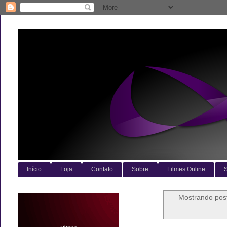
Início
Loja
Contato
Sobre
Filmes Online
S
Mostrando po