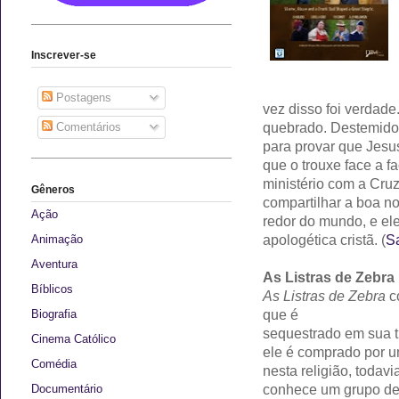
Inscrever-se
Postagens
vez disso foi verdad
quebrado. Destemido 
Comentários
para provar que Jesu
que o trouxe face a 
ministério com a Cruz
Gêneros
compartilhar a boa n
Ação
redor do mundo, e el
apologética cristã. (
S
Animação
Aventura
As Listras de Zebra
Bíblicos
As Listras de Zebra
co
que é
Biografia
sequestrado em sua t
Cinema Católico
ele é comprado por um
Comédia
nesta religião, todavi
conhece um grupo de 
Documentário