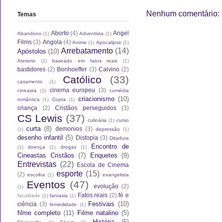
Nenhum comentário:
Temas
Aborto
(4)
Angel
Abandono
(1)
Adventista
(1)
Films
(3)
Angola
(4)
Anime
(1)
Apocalipse
(1)
Arrebatamento
(14)
Apóstolos
(10)
Ateismo
(1)
baseado em fatos reais
(1)
bastidores
(2)
Bonhoeffer
(3)
Calvino
(2)
Católico
(33)
casamento
(1)
cinema europeu
(3)
cineasta
(1)
comédia
criacionismo
(10)
romântica
(1)
Copta
(1)
criança
(2)
Cristãos perseguidos
(3)
CS Lewis
(37)
culinária
(1)
curso
curta
(8)
demonios
(3)
(1)
depressão
(1)
desenho infantil
(5)
Distopia
(3)
Ditadura
Encontro de
(1)
doença
(1)
drogas
(1)
Cineastas Cristãos
(7)
Enquetes
(9)
Entrevistas
(22)
Escola de Cinema
esporte
(15)
(2)
escolha
(1)
evangelista
Eventos
(47)
evolução
(2)
(1)
Fatos reais
(2)
fé e
faculdade
(1)
fantasia
(1)
Festivais
(10)
ciência
(3)
feminilidade
(1)
filme completo
(11)
Filme natalino
(5)
História
(5)