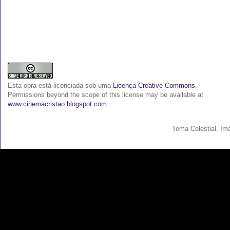
Esta
obra
está licenciada sob uma
Licença Creative Commons
.
Permissions beyond the scope of this license may be available at
www.cinemacristao.blogspot.com
Tema Celestial. I