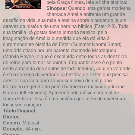
pela Graça filmes, leia a ficha técnica:
Sinopse:
Quando uma garota moderna
chamada Amélia enfrenta um grande
desafio na vida, sua mãe a ensina sobre o poder do jejum
através da história de uma heroína bíblica (Ester 2-8). Toda
sua família irá gostar dessa jornada musical pela
imaginação de Amélia à medida que ela dá vida à
surpreendente história de Ester (Summer Naomi Smart),
uma órfã criada por um parente chamado Mardoqueu
(Marvin Payne) e que é escolhida entre todas as donzelas
do reino para tornar-se rainha. Enquanto esse é o ponto
onde a maioria dos contos de fada termina, aqui na verdade
é só o começo da verdadeira história de Ester, que precisa
arriscar sua vida para salvar seu povo de um plano
traiçoeiro engendrado pelo charmoso e malvado príncipe
Hamã (Jeff Stevens). Apresentando música original de
Aaron Edson, essa é uma história que além de divertir irá
tocar seu coração.
Título Original:
Diretor:
Genero:
Músical
Duração:
64 min.
Origem: