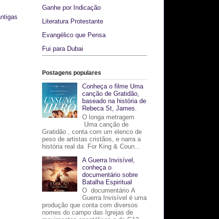
Ganhe por Indicação
ntigas
Literatura Protestante
Evangélico que Pensa
Fui para Dubai
Postagens populares
Conheça o filme Uma
canção de Gratidão,
baseado na história de
Rebeca St, James.
O longa metragem
Uma canção de
Gratidão , conta com um elenco de
peso de artistas cristãos, e narra a
história real da For King & Coun...
A Guerra Invisível,
conheça o
documentário sobre
Batalha Espiritual
O documentário A
Guerra Invisível é uma
produção que conta com diversos
nomes do campo das Igrejas de