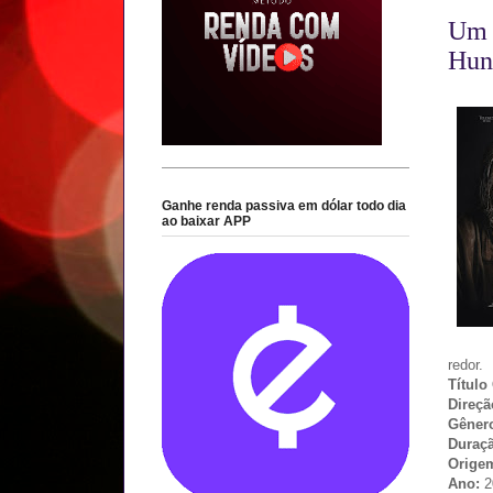
Um A
Hun
Ganhe renda passiva em dólar todo dia
ao baixar APP
redor.
Título
Direç
Gêner
Duraç
Orige
Ano:
2