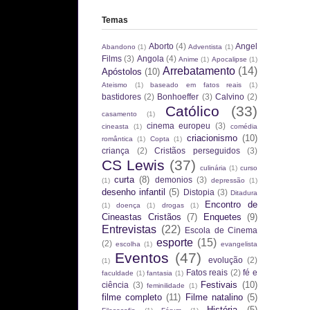
Temas
Aborto
(4)
Angel
Abandono
(1)
Adventista
(1)
Films
(3)
Angola
(4)
Anime
(1)
Apocalipse
(1)
Arrebatamento
(14)
Apóstolos
(10)
Ateismo
(1)
baseado em fatos reais
(1)
bastidores
(2)
Bonhoeffer
(3)
Calvino
(2)
Católico
(33)
casamento
(1)
cinema europeu
(3)
cineasta
(1)
comédia
criacionismo
(10)
romântica
(1)
Copta
(1)
criança
(2)
Cristãos perseguidos
(3)
CS Lewis
(37)
culinária
(1)
curso
curta
(8)
demonios
(3)
(1)
depressão
(1)
desenho infantil
(5)
Distopia
(3)
Ditadura
Encontro de
(1)
doença
(1)
drogas
(1)
Cineastas Cristãos
(7)
Enquetes
(9)
Entrevistas
(22)
Escola de Cinema
esporte
(15)
(2)
escolha
(1)
evangelista
Eventos
(47)
evolução
(2)
(1)
Fatos reais
(2)
fé e
faculdade
(1)
fantasia
(1)
Festivais
(10)
ciência
(3)
feminilidade
(1)
filme completo
(11)
Filme natalino
(5)
História
(5)