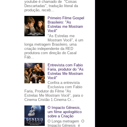
youtube é chamado de "Coisas
Descartadas", tradução literal da
produção, receb...
Primeiro Filme Gospel
Brasileiro: "As
Estrelas me Mostram
Você"
"As Estrelas me
Mostram Você", é um
longa metragem Brasileiro, uma
criação independente da RED
produtora com direção do Casal
Fáb...
Entrevista com Fabio
Faria, produtor do "As
Estrelas Me Mostram
Você"
Confira a entrevista
Exclusiva com Fabio
Faria, Produtor do Filme "As
Estrelas Me Mostram Você", para o
Cinema Cristão 1.Cinema Cr...
O Impacto Gênesis,
um filme apologético
sobre a Criação
O Longa metragem O
Impacto Gênesis é