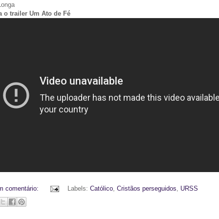
onga
a o trailer Um Ato de Fé
m comentário:
Labels:
Católico
,
Cristãos perseguidos
,
URSS