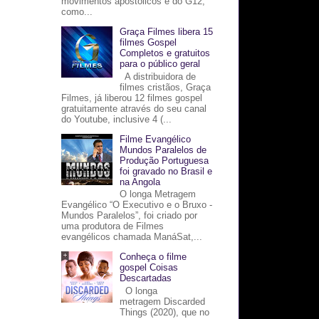
movimentos apostólicos e do G12,
como...
Graça Filmes libera 15
filmes Gospel
Completos e gratuitos
para o público geral
A distribuidora de
filmes cristãos, Graça
Filmes, já liberou 12 filmes gospel
gratuitamente através do seu canal
do Youtube, inclusive 4 (...
Filme Evangélico
Mundos Paralelos de
Produção Portuguesa
foi gravado no Brasil e
na Angola
O longa Metragem
Evangélico “O Executivo e o Bruxo -
Mundos Paralelos”, foi criado por
uma produtora de Filmes
evangélicos chamada ManáSat,...
Conheça o filme
gospel Coisas
Descartadas
O longa
metragem Discarded
Things (2020), que no