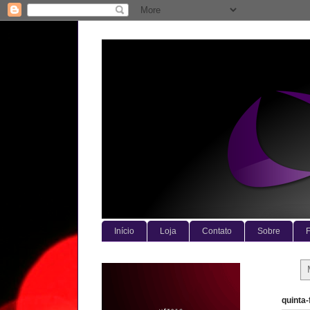
Início
Loja
Contato
Sobre
F
quinta-