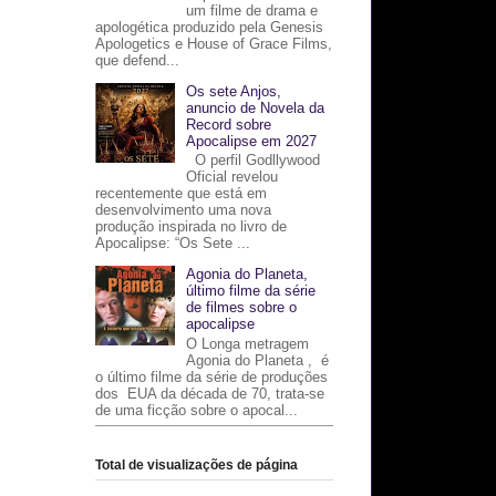
um filme de drama e
apologética produzido pela Genesis
Apologetics e House of Grace Films,
que defend...
Os sete Anjos,
anuncio de Novela da
Record sobre
Apocalipse em 2027
O perfil Godllywood
Oficial revelou
recentemente que está em
desenvolvimento uma nova
produção inspirada no livro de
Apocalipse: “Os Sete ...
Agonia do Planeta,
último filme da série
de filmes sobre o
apocalipse
O Longa metragem
Agonia do Planeta , é
o último filme da série de produções
dos EUA da década de 70, trata-se
de uma ficção sobre o apocal...
Total de visualizações de página