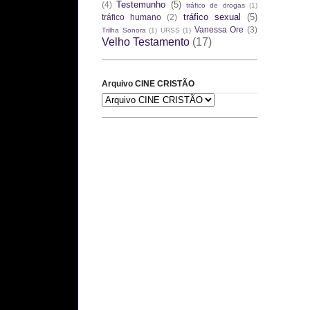
Testemunho
(5)
(4)
tráfico de drogas
(1)
tráfico sexual
(5)
tráfico humano
(2)
Vanessa Ore
(3)
Trilha Sonora
(1)
URSS
(1)
Velho Testamento
(17)
Arquivo CINE CRISTÃO