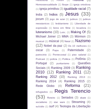
Filososofia
(1)
Fórum
(1)
Homossexualidade
(1)
Ibope
(1)
igreja ortodoxa
igualdade racial
(7)
igreja primitiva
(3)
(1)
Jesus
(33)
Indios
(5)
India
(2)
jocum
(3)
jogo de azar
(1)
judeus
(1)
judeus
messianicos
(1)
lesbianismo
(1)
Liberdade de
expressão
(1)
livros em filme
(1)
locadora
(1)
luteranismo
(10)
Making Of
(5)
Luto;
(1)
Michael Joiner
(2)
MMA
(3)
Mórmon
(3)
Nazismo
músical
(4)
musical
(1)
Natal
(1)
(12)
Nobel da paz
(2)
Os 10 melhores
(1)
oscar
(3)
Paternidade
(2)
Papa
(1)
patrocinio
(1)
Pentecostal
(1)
piso salarial
(1)
Polônia
(2)
Podcast
(1)
policia
(1)
Politica
(1)
Portugal
(2)
Questões
puritanismo
(1)
Ranking
Sociais
(4)
Ranking 2009
(3)
2010
(12)
Ranking 2011
(12)
Ranking 2012
(10)
Ranking 2013
(1)
Ranking 2014
(4)
Ranking 2015
(2)
Reforma
(21)
Rede Globo
(4)
Regis Terencio
refugiados
(1)
(53)
Seriados
(3)
Roteiro
(1)
skate
(1)
Streaming
(4)
socialismo
(1)
star wars
(1)
surf
(4)
Teologia da Libertação
suícidio
(1)