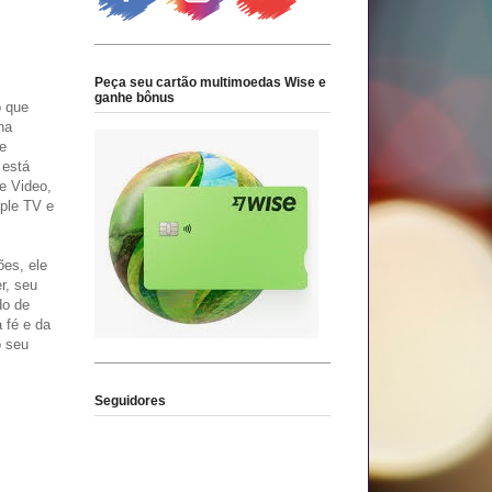
Peça seu cartão multimoedas Wise e
ganhe bônus
 que
na
e
 está
e Video,
pple TV e
ões, ele
r, seu
do de
 fé e da
o seu
Seguidores