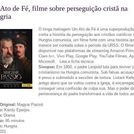
to de Fé, filme sobre perseguição cristã na
gria
O longa metragem Um Ato de Fé é uma superprodução
conta a história da perseguição aos cristãos católicos 
Hungria comunista, um filme forte com uma história qu
merece ser contada sobre o período da URSS. O filme
disponível nas plataformas de streaming Amazon Prim
Claro tv+, Vivo Play, Google Play, YouTube Filmes, A
Microsoft. Leia a ficha técnica:
Sinopse:
Em 1950, o padre Leopold luta para reviver o
cristianismo na Hungria comunista. Sob falsas acusaç
é preso e submetido a sessões de tortura. Liutant Kelle
antigo aluno que se voltou contra a igreja, é encarrega
conseguir uma confissão de culpa sua. Mas o poder da
perseverança do padre transformará a vida de todos a
 Original:
Magyar Passió
ão:
Károly Eperjes
o:
Drama
ão:
95 minutos
m:
Hungria
021