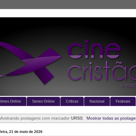
ilmes Online
Series Online
Criticas
Nacional
Festivais
Mostrando postagens com marcador
URSS
.
Mostrar todas as postag
feira, 21 de maio de 2026