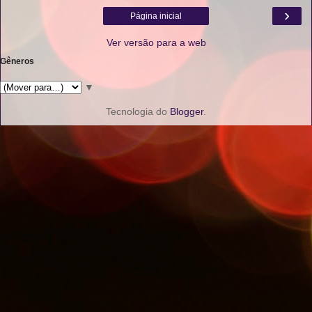
›
Página inicial
Ver versão para a web
Gêneros
▼
Tecnologia do
Blogger
.