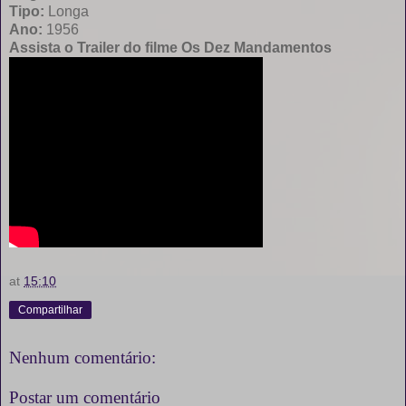
Tipo:
Longa
Ano:
1956
Assista o Trailer do filme Os Dez Mandamentos
at
15:10
Compartilhar
Nenhum comentário:
Postar um comentário