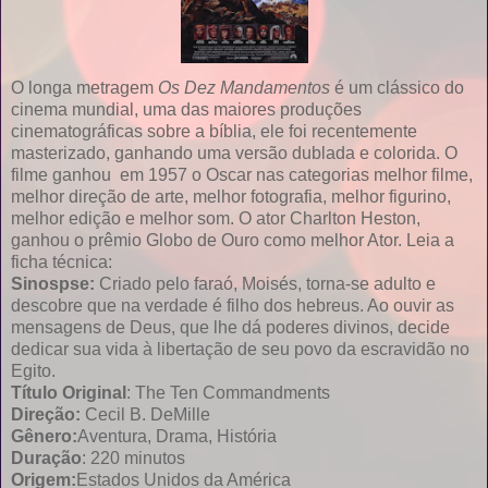
O longa metragem
Os Dez Mandamentos
é um clássico do
cinema mundial, uma das maiores produções
cinematográficas sobre a bíblia, ele foi recentemente
masterizado, ganhando uma versão dublada e colorida. O
filme ganhou em 1957 o Oscar nas categorias melhor filme,
melhor direção de arte, melhor fotografia, melhor figurino,
melhor edição e melhor som. O ator Charlton Heston,
ganhou o prêmio Globo de Ouro como melhor Ator. Leia a
ficha técnica:
Sinospse:
Criado pelo faraó, Moisés, torna-se adulto e
descobre que na verdade é filho dos hebreus. Ao ouvir as
mensagens de Deus, que lhe dá poderes divinos, decide
dedicar sua vida à libertação de seu povo da escravidão no
Egito.
Título Original
: The Ten Commandments
Direção:
Cecil B. DeMille
Gênero:
Aventura, Drama, História
Duração
: 220 minutos
Origem:
Estados Unidos da América