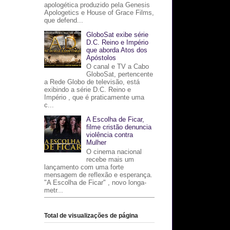
apologética produzido pela Genesis
Apologetics e House of Grace Films,
que defend...
GloboSat exibe série
D.C. Reino e Império
que aborda Atos dos
Apóstolos
O canal e TV a Cabo
GloboSat, pertencente
a Rede Globo de televisão, está
exibindo a série D.C. Reino e
Império , que é praticamente uma
c...
A Escolha de Ficar,
filme cristão denuncia
violência contra
Mulher
O cinema nacional
recebe mais um
lançamento com uma forte
mensagem de reflexão e esperança.
"A Escolha de Ficar" , novo longa-
metr...
Total de visualizações de página