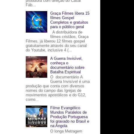
produtora com direção do Casal
Fáb...
Graça Filmes libera 15
filmes Gospel
Completos e gratuitos
para o público geral
A distribuidora de
filmes cristãos, Graça
Filmes, já liberou 12 filmes gospel
gratuitamente através do seu canal
do Youtube, inclusive 4 (...
A Guerra Invisível,
conheça o
documentário sobre
Batalha Espiritual
O documentário A
Guerra Invisível é uma
produção que conta com diversos
nomes do campo das Igrejas de
movimentos apostólicos e do G12,
como...
Filme Evangélico
Mundos Paralelos de
Produção Portuguesa
foi gravado no Brasil e
na Angola
O longa Metragem