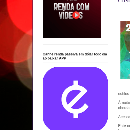
Ganhe renda passiva em dólar todo dia
ao baixar APP
estilo
À noit
aborda
Acessa
Este a