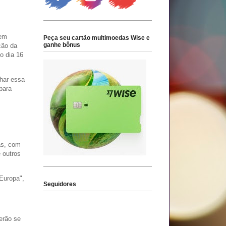
 em
Peça seu cartão multimoedas Wise e
ganhe bônus
ção da
o dia 16
har essa
para
as, com
 outros
Europa",
Seguidores
erão se