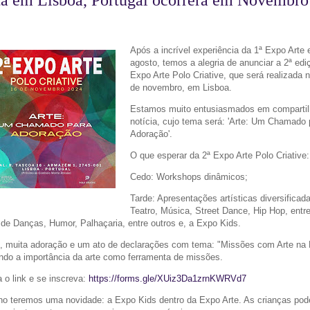
Após a incrível experiência da 1ª Expo Arte
agosto, temos a alegria de anunciar a 2ª edi
Expo Arte Polo Criative, que será realizada n
de novembro, em Lisboa.
Estamos muito entusiasmados em compartil
notícia, cujo tema será: 'Arte: Um Chamado 
Adoração'.
O que esperar da 2ª Expo Arte Polo Criative:
Cedo: Workshops dinâmicos;
Tarde: Apresentações artísticas diversificad
Teatro, Música, Street Dance, Hip Hop, entre
s de Danças, Humor, Palhaçaria, entre outros e, a Expo Kids.
e, muita adoração e um ato de declarações com tema: "Missões com Arte na 
ndo a importância da arte como ferramenta de missões.
 o link e se inscreva:
https://forms.gle/XUiz3Da1zrnKWRVd7
no teremos uma novidade: a Expo Kids dentro da Expo Arte. As crianças pod