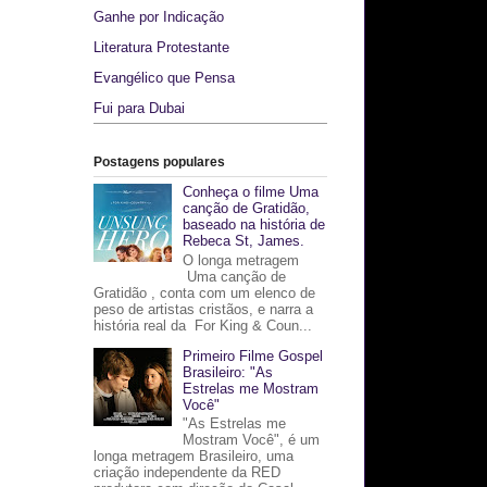
Ganhe por Indicação
Literatura Protestante
Evangélico que Pensa
Fui para Dubai
Postagens populares
Conheça o filme Uma
canção de Gratidão,
baseado na história de
Rebeca St, James.
O longa metragem
Uma canção de
Gratidão , conta com um elenco de
peso de artistas cristãos, e narra a
história real da For King & Coun...
Primeiro Filme Gospel
Brasileiro: "As
Estrelas me Mostram
Você"
"As Estrelas me
Mostram Você", é um
longa metragem Brasileiro, uma
criação independente da RED