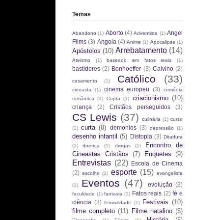
Temas
Aborto
(4)
Angel
Abandono
(1)
Adventista
(1)
Films
(3)
Angola
(4)
Anime
(1)
Apocalipse
(1)
Arrebatamento
(14)
Apóstolos
(10)
Ateismo
(1)
baseado em fatos reais
(1)
bastidores
(2)
Bonhoeffer
(3)
Calvino
(2)
Católico
(33)
casamento
(1)
cinema europeu
(3)
cineasta
(1)
comédia
criacionismo
(10)
romântica
(1)
Copta
(1)
criança
(2)
Cristãos perseguidos
(3)
CS Lewis
(37)
culinária
(1)
curso
curta
(8)
demonios
(3)
(1)
depressão
(1)
desenho infantil
(5)
Distopia
(3)
Ditadura
Encontro de
(1)
doença
(1)
drogas
(1)
Cineastas Cristãos
(7)
Enquetes
(9)
Entrevistas
(22)
Escola de Cinema
esporte
(15)
(2)
escolha
(1)
evangelista
Eventos
(47)
evolução
(2)
(1)
Fatos reais
(2)
fé e
faculdade
(1)
fantasia
(1)
Festivais
(10)
ciência
(3)
feminilidade
(1)
filme completo
(11)
Filme natalino
(5)
História
(5)