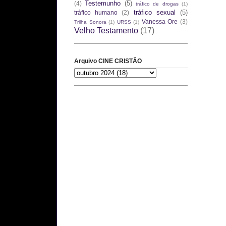
Testemunho
(5)
(4)
tráfico de drogas
(1)
tráfico sexual
(5)
tráfico humano
(2)
Vanessa Ore
(3)
Trilha Sonora
(1)
URSS
(1)
Velho Testamento
(17)
Arquivo CINE CRISTÃO