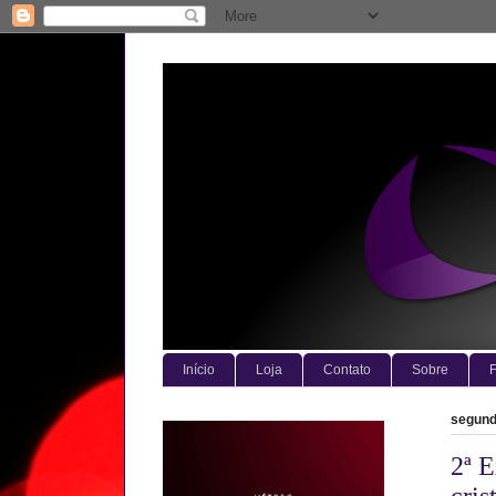
Início
Loja
Contato
Sobre
F
segunda
2ª E
cri