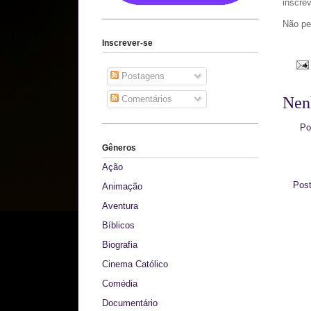
inscre
Não pe
Inscrever-se
Postagens
Comentários
Nen
Po
Gêneros
Ação
Pos
Animação
Aventura
Bíblicos
Biografia
Cinema Católico
Comédia
Documentário