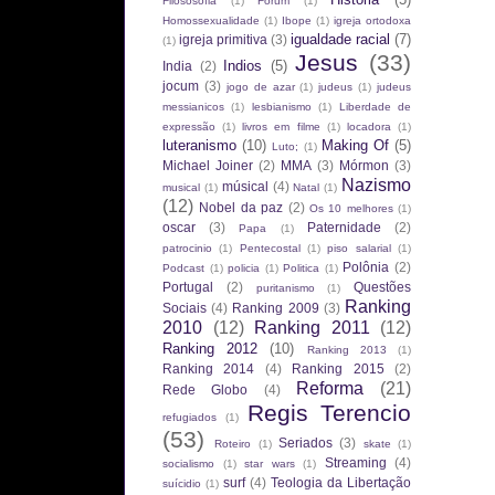
Filososofia
(1)
Fórum
(1)
Homossexualidade
(1)
Ibope
(1)
igreja ortodoxa
igualdade racial
(7)
igreja primitiva
(3)
(1)
Jesus
(33)
Indios
(5)
India
(2)
jocum
(3)
jogo de azar
(1)
judeus
(1)
judeus
messianicos
(1)
lesbianismo
(1)
Liberdade de
expressão
(1)
livros em filme
(1)
locadora
(1)
luteranismo
(10)
Making Of
(5)
Luto;
(1)
Michael Joiner
(2)
MMA
(3)
Mórmon
(3)
Nazismo
músical
(4)
musical
(1)
Natal
(1)
(12)
Nobel da paz
(2)
Os 10 melhores
(1)
oscar
(3)
Paternidade
(2)
Papa
(1)
patrocinio
(1)
Pentecostal
(1)
piso salarial
(1)
Polônia
(2)
Podcast
(1)
policia
(1)
Politica
(1)
Portugal
(2)
Questões
puritanismo
(1)
Ranking
Sociais
(4)
Ranking 2009
(3)
2010
(12)
Ranking 2011
(12)
Ranking 2012
(10)
Ranking 2013
(1)
Ranking 2014
(4)
Ranking 2015
(2)
Reforma
(21)
Rede Globo
(4)
Regis Terencio
refugiados
(1)
(53)
Seriados
(3)
Roteiro
(1)
skate
(1)
Streaming
(4)
socialismo
(1)
star wars
(1)
surf
(4)
Teologia da Libertação
suícidio
(1)