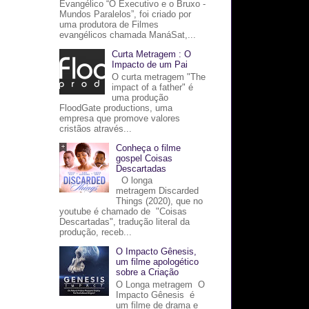
Evangélico “O Executivo e o Bruxo -
Mundos Paralelos”, foi criado por
uma produtora de Filmes
evangélicos chamada ManáSat,...
Curta Metragem : O
Impacto de um Pai
O curta metragem "The
impact of a father" é
uma produção
FloodGate productions, uma
empresa que promove valores
cristãos através...
Conheça o filme
gospel Coisas
Descartadas
O longa
metragem Discarded
Things (2020), que no
youtube é chamado de "Coisas
Descartadas", tradução literal da
produção, receb...
O Impacto Gênesis,
um filme apologético
sobre a Criação
O Longa metragem O
Impacto Gênesis é
um filme de drama e