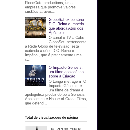
FloodGate productions, uma
empresa que promove valores
cristãos através...
GloboSat exibe série
D.C. Reino e Império
que aborda Atos dos
Apóstolos
O canal e TV a Cabo
GloboSat, pertencente
a Rede Globo de televisão, está
exibindo a série D.C. Reino e
Império , que é praticamente uma
c...
O Impacto Gênesis,
um filme apologético
sobre a Criação
O Longa metragem O
Impacto Gênesis é
um filme de drama e
apologética produzido pela Genesis
Apologetics e House of Grace Films,
que defend...
Total de visualizações de página