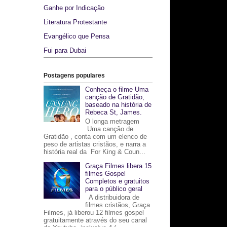
Ganhe por Indicação
Literatura Protestante
Evangélico que Pensa
Fui para Dubai
Postagens populares
Conheça o filme Uma
canção de Gratidão,
baseado na história de
Rebeca St, James.
O longa metragem
Uma canção de
Gratidão , conta com um elenco de
peso de artistas cristãos, e narra a
história real da For King & Coun...
Graça Filmes libera 15
filmes Gospel
Completos e gratuitos
para o público geral
A distribuidora de
filmes cristãos, Graça
Filmes, já liberou 12 filmes gospel
gratuitamente através do seu canal