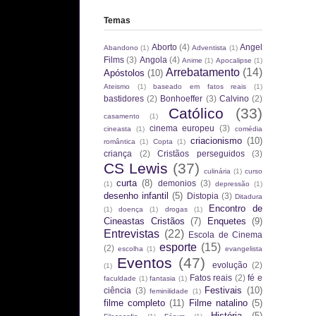
Temas
Aborto
(4)
Angel
Abandono
(1)
Adventista
(1)
Films
(3)
Angola
(4)
Anime
(1)
Apocalipse
(1)
Arrebatamento
(14)
Apóstolos
(10)
Ateismo
(1)
baseado em fatos reais
(1)
bastidores
(2)
Bonhoeffer
(3)
Calvino
(2)
Católico
(33)
casamento
(1)
cinema europeu
(3)
cineasta
(1)
comédia
criacionismo
(10)
romântica
(1)
Copta
(1)
criança
(2)
Cristãos perseguidos
(3)
CS Lewis
(37)
culinária
(1)
curso
curta
(8)
demonios
(3)
(1)
depressão
(1)
desenho infantil
(5)
Distopia
(3)
Ditadura
Encontro de
(1)
doença
(1)
drogas
(1)
Cineastas Cristãos
(7)
Enquetes
(9)
Entrevistas
(22)
Escola de Cinema
esporte
(15)
(2)
escolha
(1)
evangelista
Eventos
(47)
evolução
(2)
(1)
Fatos reais
(2)
fé e
faculdade
(1)
fantasia
(1)
Festivais
(10)
ciência
(3)
feminilidade
(1)
filme completo
(11)
Filme natalino
(5)
História
(5)