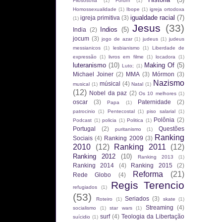
Filososofia
(1)
Fórum
(1)
Homossexualidade
(1)
Ibope
(1)
igreja ortodoxa
igualdade racial
(7)
igreja primitiva
(3)
(1)
Jesus
(33)
Indios
(5)
India
(2)
jocum
(3)
jogo de azar
(1)
judeus
(1)
judeus
messianicos
(1)
lesbianismo
(1)
Liberdade de
expressão
(1)
livros em filme
(1)
locadora
(1)
luteranismo
(10)
Making Of
(5)
Luto;
(1)
Michael Joiner
(2)
MMA
(3)
Mórmon
(3)
Nazismo
músical
(4)
musical
(1)
Natal
(1)
(12)
Nobel da paz
(2)
Os 10 melhores
(1)
oscar
(3)
Paternidade
(2)
Papa
(1)
patrocinio
(1)
Pentecostal
(1)
piso salarial
(1)
Polônia
(2)
Podcast
(1)
policia
(1)
Politica
(1)
Portugal
(2)
Questões
puritanismo
(1)
Ranking
Sociais
(4)
Ranking 2009
(3)
2010
(12)
Ranking 2011
(12)
Ranking 2012
(10)
Ranking 2013
(1)
Ranking 2014
(4)
Ranking 2015
(2)
Reforma
(21)
Rede Globo
(4)
Regis Terencio
refugiados
(1)
(53)
Seriados
(3)
Roteiro
(1)
skate
(1)
Streaming
(4)
socialismo
(1)
star wars
(1)
surf
(4)
Teologia da Libertação
suícidio
(1)