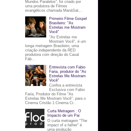
Mundos Paralelos”, foi criado por
uma produtora de Filmes
evangélicos chamada ManáSat,...
Primeiro Filme Gospel
Brasileiro: "As
Estrelas me Mostram
Você"
"As Estrelas me
Mostram Você", é um
longa metragem Brasileiro, uma
criação independente da RED
produtora com direção do Casal
Fáb...
Entrevista com Fabio
Faria, produtor do "As
Estrelas Me Mostram
Você"
Confira a entrevista
Exclusiva com Fabio
Faria, Produtor do Filme "As
Estrelas Me Mostram Você", para o
Cinema Cristão 1.Cinema Cr...
Curta Metragem : O
Impacto de um Pai
O curta metragem "The
impact of a father" é
uma produção