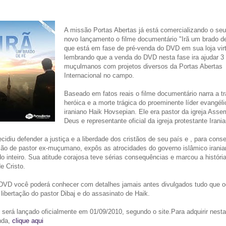
A missão Portas Abertas já está comercializando o se
novo lançamento o filme documentário "Irã um brado d
que está em fase de pré-venda do DVD em sua loja virt
lembrando que a venda do DVD nesta fase ira ajudar 3 
muçulmanos com projetos diversos da Portas Abertas
Internacional no campo.
Baseado em fatos reais o filme documentário narra a tra
heróica e a morte trágica do proeminente líder evangéli
iraniano Haik Hovsepian. Ele era pastor da igreja Asse
Deus e representante oficial da igreja protestante Irani
cidiu defender a justiça e a liberdade dos cristãos de seu país e , para conse
ação de pastor ex-muçumano, expôs as atrocidades do governo islâmico irania
o inteiro. Sua atitude corajosa teve sérias consequências e marcou a históri
de Cristo.
DVD você poderá conhecer com detalhes jamais antes divulgados tudo que o
libertação do pastor Dibaj e do assasinato de Haik.
será lançado oficialmente em 01/09/2010, segundo o site.Para adquirir nesta
nda,
clique aqui