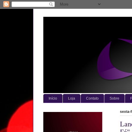
Início
Loja
Contato
Sobre
F
sexta-f
Lan
Fé"