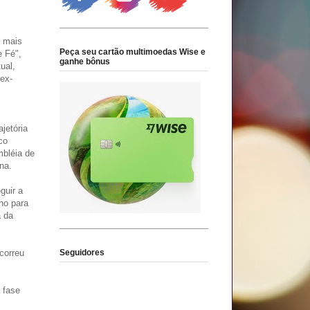
u mais
Peça seu cartão multimoedas Wise e
e Fé",
ganhe bônus
ual,
ex-
jetória
co
mbléia de
ana.
guir a
no para
a da
Seguidores
correu
 fase