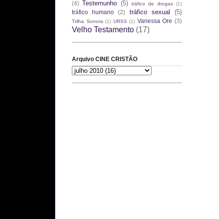
Testemunho
(5)
(4)
tráfico de drogas
(1)
tráfico sexual
(5)
tráfico humano
(2)
Vanessa Ore
(3)
Trilha Sonora
(1)
URSS
(1)
Velho Testamento
(17)
Arquivo CINE CRISTÃO