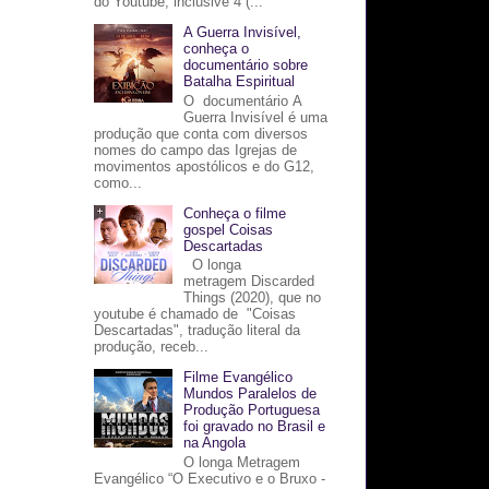
do Youtube, inclusive 4 (...
A Guerra Invisível,
conheça o
documentário sobre
Batalha Espiritual
O documentário A
Guerra Invisível é uma
produção que conta com diversos
nomes do campo das Igrejas de
movimentos apostólicos e do G12,
como...
Conheça o filme
gospel Coisas
Descartadas
O longa
metragem Discarded
Things (2020), que no
youtube é chamado de "Coisas
Descartadas", tradução literal da
produção, receb...
Filme Evangélico
Mundos Paralelos de
Produção Portuguesa
foi gravado no Brasil e
na Angola
O longa Metragem
Evangélico “O Executivo e o Bruxo -