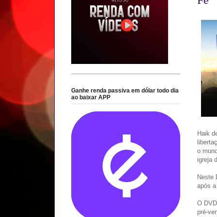
Ganhe renda passiva em dólar todo dia
ao baixar APP
Haik de
libert
o mund
igreja 
Neste 
após a 
O DVD 
pré-ve