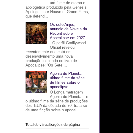
um filme de drama e
apologética produzido pela Genesis
Apologetics e House of Grace Films,
que defend...
Os sete Anjos,
anuncio de Novela da
Record sobre
Apocalipse em 2027
O perfil Godllywood
Oficial revelou
recentemente que está em
desenvolvimento uma nova
produção inspirada no livro de
Apocalipse: “Os Sete ...
Agonia do Planeta,
último filme da série
de filmes sobre o
apocalipse
O Longa metragem
Agonia do Planeta , é
o último filme da série de produções
dos EUA da década de 70, trata-se
de uma ficção sobre o apocal...
Total de visualizações de página