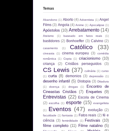
Temas
Aborto
(4)
Angel
Abandono
(1)
Adventista
(1)
Films
(3)
Angola
(4)
Anime
(1)
Apocalipse
(1)
Arrebatamento
(14)
Apóstolos
(10)
Ateismo
(1)
baseado em fatos reais
(1)
bastidores
(2)
Bonhoeffer
(3)
Calvino
(2)
Católico
(33)
casamento
(1)
cinema europeu
(3)
cineasta
(1)
comédia
criacionismo
(10)
romântica
(1)
Copta
(1)
criança
(2)
Cristãos perseguidos
(3)
CS Lewis
(37)
culinária
(1)
curso
curta
(8)
demonios
(3)
(1)
depressão
(1)
desenho infantil
(5)
Distopia
(3)
Ditadura
Encontro de
(1)
doença
(1)
drogas
(1)
Cineastas Cristãos
(7)
Enquetes
(9)
Entrevistas
(22)
Escola de Cinema
esporte
(15)
(2)
escolha
(1)
evangelista
Eventos
(47)
evolução
(2)
(1)
Fatos reais
(2)
fé e
faculdade
(1)
fantasia
(1)
Festivais
(10)
ciência
(3)
feminilidade
(1)
filme completo
(11)
Filme natalino
(5)
História
(5)