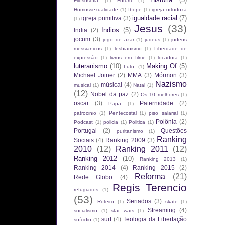
Filososofia
(1)
Fórum
(1)
Homossexualidade
(1)
Ibope
(1)
igreja ortodoxa
igualdade racial
(7)
igreja primitiva
(3)
(1)
Jesus
(33)
Indios
(5)
India
(2)
jocum
(3)
jogo de azar
(1)
judeus
(1)
judeus
messianicos
(1)
lesbianismo
(1)
Liberdade de
expressão
(1)
livros em filme
(1)
locadora
(1)
luteranismo
(10)
Making Of
(5)
Luto;
(1)
Michael Joiner
(2)
MMA
(3)
Mórmon
(3)
Nazismo
músical
(4)
musical
(1)
Natal
(1)
(12)
Nobel da paz
(2)
Os 10 melhores
(1)
oscar
(3)
Paternidade
(2)
Papa
(1)
patrocinio
(1)
Pentecostal
(1)
piso salarial
(1)
Polônia
(2)
Podcast
(1)
policia
(1)
Politica
(1)
Portugal
(2)
Questões
puritanismo
(1)
Ranking
Sociais
(4)
Ranking 2009
(3)
2010
(12)
Ranking 2011
(12)
Ranking 2012
(10)
Ranking 2013
(1)
Ranking 2014
(4)
Ranking 2015
(2)
Reforma
(21)
Rede Globo
(4)
Regis Terencio
refugiados
(1)
(53)
Seriados
(3)
Roteiro
(1)
skate
(1)
Streaming
(4)
socialismo
(1)
star wars
(1)
surf
(4)
Teologia da Libertação
suícidio
(1)