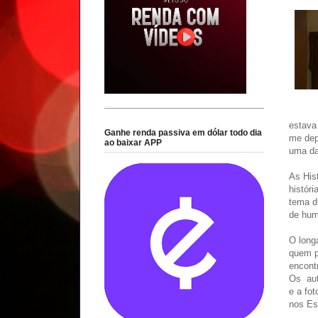
estava
Ganhe renda passiva em dólar todo dia
me dep
ao baixar APP
uma da
As His
históri
tema d
de hum
O long
quem p
encontr
Os aut
e a fo
nos Es