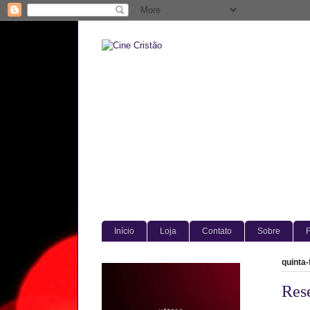
Início
Loja
Contato
Sobre
F
quinta-
Rese