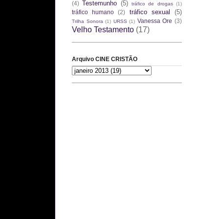
Testemunho
(5)
(4)
tráfico de drogas
(1)
tráfico sexual
(5)
tráfico humano
(2)
Vanessa Ore
(3)
Trilha Sonora
(1)
URSS
(1)
Velho Testamento
(17)
Arquivo CINE CRISTÃO