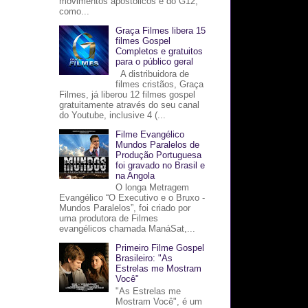
movimentos apostólicos e do G12,
como...
Graça Filmes libera 15
filmes Gospel
Completos e gratuitos
para o público geral
A distribuidora de
filmes cristãos, Graça
Filmes, já liberou 12 filmes gospel
gratuitamente através do seu canal
do Youtube, inclusive 4 (...
Filme Evangélico
Mundos Paralelos de
Produção Portuguesa
foi gravado no Brasil e
na Angola
O longa Metragem
Evangélico “O Executivo e o Bruxo -
Mundos Paralelos”, foi criado por
uma produtora de Filmes
evangélicos chamada ManáSat,...
Primeiro Filme Gospel
Brasileiro: "As
Estrelas me Mostram
Você"
"As Estrelas me
Mostram Você", é um