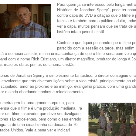
Para quem já se interessou pelo longa metr
Histórias de Jonathan Sperry", pode ter nota
contra capa do DVD a citação que o filme é 
familia e também para o público adulto, toda
ver a capa, muitos pensam que se trata de
história infato-juvenil cristã.
Confesso que fiquei pensando que o filme po
parecido com a sessão da tarde, mas enfim 
 lá e comecei assistir, minha única confiança de que o filme seria bom veio 
arei com o nome Rich Cristiano, um diretor magnifico, produtor do longa A Jo
s maiores obras primas do cinema cristão.
tórias de Jonathan Sperry é simplesmente fantastico, o diretor conseguiu cri
a envolvente que trás diversas lições sobre a vida cristã, principalmente ao a
iscipulado, amor ao próximo e ao inimigo, evangelho prático, com uma grande
or e ainda abordando sonhos e relacionamento.
a metragem foi uma grande surpresa, para
ensa que o filme é uma produção mediana, irá
ar um filme inspirador que deve ser divulgado.
ores são excelentes, bem como o seu enredo
tografia de uma cidadezinha da década de 70
tados Unidos. Vale a pena ver e indicar!