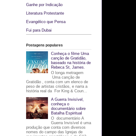
Ganhe por Indicação
Literatura Protestante
Evangélico que Pensa
Fui para Dubai
Postagens populares
Conheça o filme Uma
canção de Gratidão,
baseado na história de
Rebeca St, James.
O longa metragem
Uma canção de
Gratidão , conta com um elenco de
peso de artistas cristãos, e narra a
história real da For King & Coun...
A Guerra Invisível,
conheça o
documentário sobre
Batalha Espiritual
O documentário A
Guerra Invisível é uma
produção que conta com diversos
nomes do campo das Igrejas de