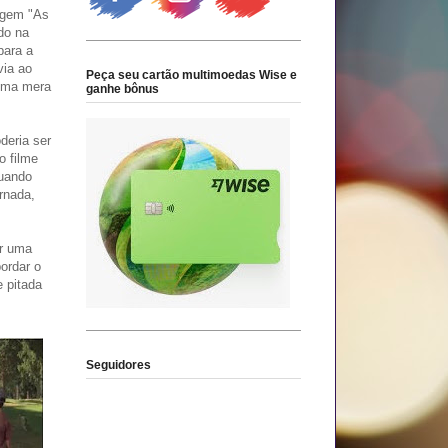
agem "As
do na
para a
via ao
Peça seu cartão multimoedas Wise e
 uma mera
ganhe bônus
deria ser
o filme
quando
rnada,
ar uma
bordar o
 pitada
Seguidores