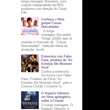
longa metragem Brasileiro, uma
criação independente da RED
produtora com direção do Casal
Fáb...
Conheça o filme
gospel Coisas
Descartadas
O longa
metragem Discarded
Things (2020), que no
youtube é chamado de "Coisas
Descartadas", tradução literal da
produção, receb...
Entrevista com Fabio
Faria, produtor do "As
Estrelas Me Mostram
Você"
Confira a entrevista
Exclusiva com Fabio
Faria, Produtor do Filme "As
Estrelas Me Mostram Você", para o
Cinema Cristão 1.Cinema Cr...
O Impacto Gênesis,
um filme apologético
sobre a Criação
O Longa metragem O
Impacto Gênesis é