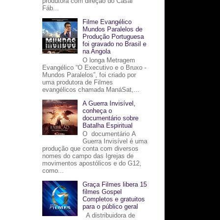
produtora com direção do Casal
Fáb...
Filme Evangélico
Mundos Paralelos de
Produção Portuguesa
foi gravado no Brasil e
na Angola
O longa Metragem
Evangélico “O Executivo e o Bruxo -
Mundos Paralelos”, foi criado por
uma produtora de Filmes
evangélicos chamada ManáSat,...
A Guerra Invisível,
conheça o
documentário sobre
Batalha Espiritual
O documentário A
Guerra Invisível é uma
produção que conta com diversos
nomes do campo das Igrejas de
movimentos apostólicos e do G12,
como...
Graça Filmes libera 15
filmes Gospel
Completos e gratuitos
para o público geral
A distribuidora de