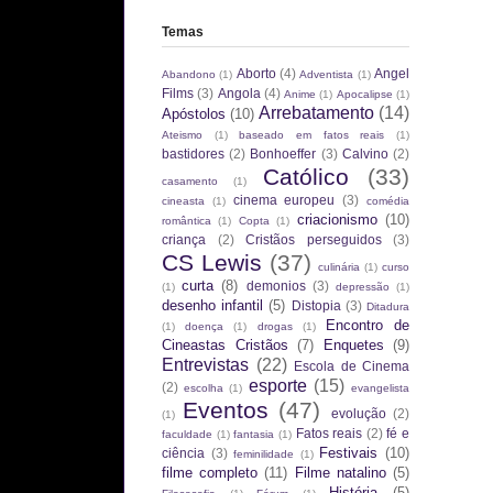
Temas
Aborto
(4)
Angel
Abandono
(1)
Adventista
(1)
Films
(3)
Angola
(4)
Anime
(1)
Apocalipse
(1)
Arrebatamento
(14)
Apóstolos
(10)
Ateismo
(1)
baseado em fatos reais
(1)
bastidores
(2)
Bonhoeffer
(3)
Calvino
(2)
Católico
(33)
casamento
(1)
cinema europeu
(3)
cineasta
(1)
comédia
criacionismo
(10)
romântica
(1)
Copta
(1)
criança
(2)
Cristãos perseguidos
(3)
CS Lewis
(37)
culinária
(1)
curso
curta
(8)
demonios
(3)
(1)
depressão
(1)
desenho infantil
(5)
Distopia
(3)
Ditadura
Encontro de
(1)
doença
(1)
drogas
(1)
Cineastas Cristãos
(7)
Enquetes
(9)
Entrevistas
(22)
Escola de Cinema
esporte
(15)
(2)
escolha
(1)
evangelista
Eventos
(47)
evolução
(2)
(1)
Fatos reais
(2)
fé e
faculdade
(1)
fantasia
(1)
Festivais
(10)
ciência
(3)
feminilidade
(1)
filme completo
(11)
Filme natalino
(5)
História
(5)