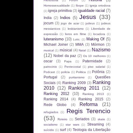
Filososofia
(1)
Fórum
(1)
Homossexualidade
(1)
Ibope
(1)
igreja ortodoxa
igualdade racial
(7)
igreja primitiva
(3)
(1)
Jesus
(33)
Indios
(5)
India
(2)
jocum
(3)
jogo de azar
(1)
judeus
(1)
judeus
messianicos
(1)
lesbianismo
(1)
Liberdade de
expressão
(1)
livros em filme
(1)
locadora
(1)
luteranismo
(10)
Making Of
(5)
Luto;
(1)
Michael Joiner
(2)
MMA
(3)
Mórmon
(3)
Nazismo
músical
(4)
musical
(1)
Natal
(1)
(12)
Nobel da paz
(2)
Os 10 melhores
(1)
oscar
(3)
Paternidade
(2)
Papa
(1)
patrocinio
(1)
Pentecostal
(1)
piso salarial
(1)
Polônia
(2)
Podcast
(1)
policia
(1)
Politica
(1)
Portugal
(2)
Questões
puritanismo
(1)
Ranking
Sociais
(4)
Ranking 2009
(3)
2010
(12)
Ranking 2011
(12)
Ranking 2012
(10)
Ranking 2013
(1)
Ranking 2014
(4)
Ranking 2015
(2)
Reforma
(21)
Rede Globo
(4)
Regis Terencio
refugiados
(1)
(53)
Seriados
(3)
Roteiro
(1)
skate
(1)
Streaming
(4)
socialismo
(1)
star wars
(1)
surf
(4)
Teologia da Libertação
suícidio
(1)