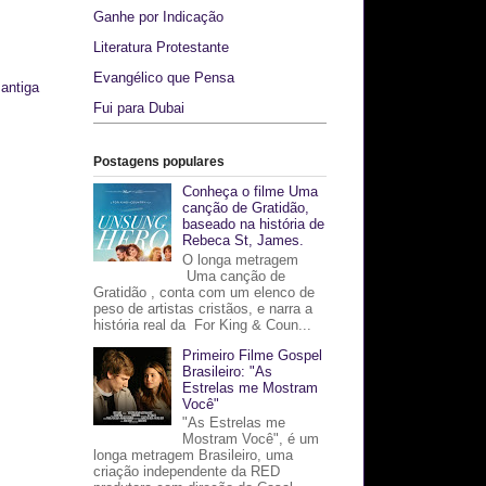
Ganhe por Indicação
Literatura Protestante
Evangélico que Pensa
antiga
Fui para Dubai
Postagens populares
Conheça o filme Uma
canção de Gratidão,
baseado na história de
Rebeca St, James.
O longa metragem
Uma canção de
Gratidão , conta com um elenco de
peso de artistas cristãos, e narra a
história real da For King & Coun...
Primeiro Filme Gospel
Brasileiro: "As
Estrelas me Mostram
Você"
"As Estrelas me
Mostram Você", é um
longa metragem Brasileiro, uma
criação independente da RED