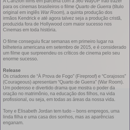
A Canzion films em parceria com a 360 WayUP irão trazer
para os cinemas brasileiros o filme
Quarto de Guerra
(título
original em inglês
War Room
), a quinta produção dos
irmãos Kendrick e até agora talvez seja a produção cristã,
produzida fora de Hollywood com maior sucesso nos
Cinemas em toda história.
O filme conseguiu ficar semanas em primeiro lugar na
bilheteria americana em setembro de 2015, e é considerado
um filme que surpreendeu os críticos de cinema pelo seu
enorme sucesso.
Release
Os criadores de “À Prova de Fogo” (Fireproof) e “Corajosos”
(Courageous) apresentam “Quarto de Guerra” (War Room).
Um poderoso e divertido drama que mostra o poder da
oração no matrimônio, na educação dos filhos, na vida
profissional, ou seja, em todas as áreas da nossa vida.
Tony e Elisabeth Jordan tem tudo – bons empregos, uma
linda filha e uma casa dos sonhos, mas as aparências
enganam.