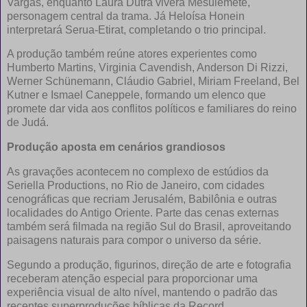
Vargas, enquanto Laura Dutra viverá Mesulemete,
personagem central da trama. Já Heloísa Honein
interpretará Serua-Etirat, completando o trio principal.
A produção também reúne atores experientes como
Humberto Martins, Virginia Cavendish, Anderson Di Rizzi,
Werner Schünemann, Cláudio Gabriel, Miriam Freeland, Bel
Kutner e Ismael Caneppele, formando um elenco que
promete dar vida aos conflitos políticos e familiares do reino
de Judá.
Produção aposta em cenários grandiosos
As gravações acontecem no complexo de estúdios da
Seriella Productions, no Rio de Janeiro, com cidades
cenográficas que recriam Jerusalém, Babilônia e outras
localidades do Antigo Oriente. Parte das cenas externas
também será filmada na região Sul do Brasil, aproveitando
paisagens naturais para compor o universo da série.
Segundo a produção, figurinos, direção de arte e fotografia
receberam atenção especial para proporcionar uma
experiência visual de alto nível, mantendo o padrão das
recentes superproduções bíblicas da Record.