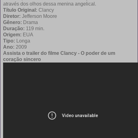
através dos olhos dessa menina angelical.
Título Original:
Clancy
Diretor:
Jefferson Moore
Gênero:
Drama
Duração:
119 min.
Origem:
EUA
Tipo:
Longa
Ano:
2009
Assista o trailer do filme Clancy - O poder de um
coração sincero