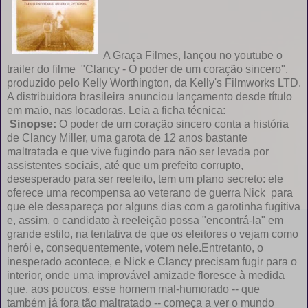
A Graça Filmes, lançou no youtube o
trailer do filme "Clancy - O poder de um coração sincero",
produzido pelo Kelly Worthington, da Kelly's Filmworks LTD.
A distribuidora brasileira anunciou lançamento desde título
em maio, nas locadoras. Leia a ficha técnica:
Sinopse:
O poder de um coração sincero conta a história
de Clancy Miller, uma garota de 12 anos bastante
maltratada e que vive fugindo para não ser levada por
assistentes sociais, até que um prefeito corrupto,
desesperado para ser reeleito, tem um plano secreto: ele
oferece uma recompensa ao veterano de guerra Nick para
que ele desapareça por alguns dias com a garotinha fugitiva
e, assim, o candidato à reeleição possa "encontrá-la" em
grande estilo, na tentativa de que os eleitores o vejam como
herói e, consequentemente, votem nele.Entretanto, o
inesperado acontece, e Nick e Clancy precisam fugir para o
interior, onde uma improvável amizade floresce à medida
que, aos poucos, esse homem mal-humorado -- que
também já fora tão maltratado -- começa a ver o mundo